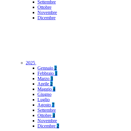
Settembre
Ottobre
Novembre
Dicembre
2025
Gennaio
2
Febbraio
1
Marzo
3
Aprile
2
Maggio
4
Giugno
Luglio
Agosto
7
Settembre
Ottobre
4
Novembre
Dicembre
2