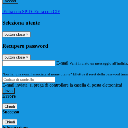
-
Entra con SPID
Entra con CIE
Seleziona utente
button close
×
Recupero password
button close
×
E-mail
Verrà inviato un messaggio all'indirizz
Non hai una e-mail associata al nome utente? Effettua il reset della password tram
E-mail inviata, si prega di controllare la casella di posta elettronica!
Errore
Chiudi
Successo
Chiudi
Informazione