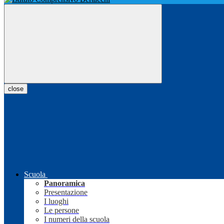
close
Scuola
Panoramica
Presentazione
I luoghi
Le persone
I numeri della scuola