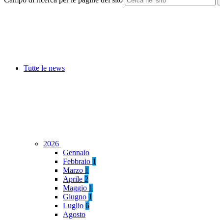
Tutte le news
2026
Gennaio
Febbraio
1
Marzo
1
Aprile
2
Maggio
1
Giugno
1
Luglio
6
Agosto