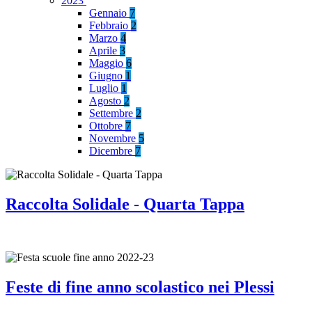
2023
Gennaio
7
Febbraio
2
Marzo
4
Aprile
3
Maggio
6
Giugno
1
Luglio
1
Agosto
2
Settembre
2
Ottobre
7
Novembre
5
Dicembre
7
Raccolta Solidale - Quarta Tappa
Feste di fine anno scolastico nei Plessi