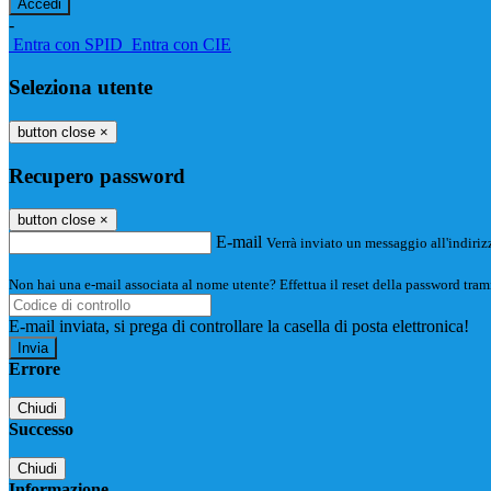
-
Entra con SPID
Entra con CIE
Seleziona utente
button close
×
Recupero password
button close
×
E-mail
Verrà inviato un messaggio all'indirizz
Non hai una e-mail associata al nome utente? Effettua il reset della password tram
E-mail inviata, si prega di controllare la casella di posta elettronica!
Errore
Chiudi
Successo
Chiudi
Informazione