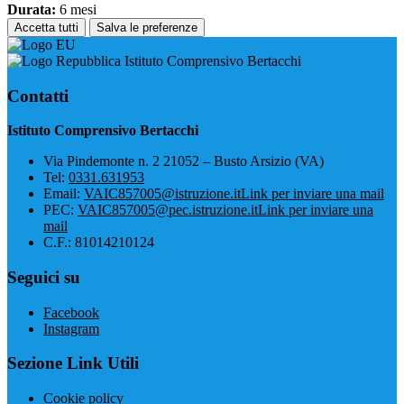
Durata:
6 mesi
Accetta tutti
Salva le preferenze
Istituto Comprensivo Bertacchi
Contatti
Istituto Comprensivo Bertacchi
Via Pindemonte n. 2 21052 – Busto Arsizio (VA)
Tel:
0331.631953
Email:
VAIC857005@istruzione.it
Link per inviare una mail
PEC:
VAIC857005@pec.istruzione.it
Link per inviare una
mail
C.F.: 81014210124
Seguici su
Facebook
Instagram
Sezione Link Utili
Cookie policy