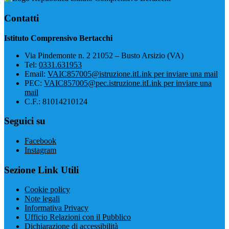
Contatti
Istituto Comprensivo Bertacchi
Via Pindemonte n. 2 21052 – Busto Arsizio (VA)
Tel:
0331.631953
Email:
VAIC857005@istruzione.it
Link per inviare una mail
PEC:
VAIC857005@pec.istruzione.it
Link per inviare una
mail
C.F.: 81014210124
Seguici su
Facebook
Instagram
Sezione Link Utili
Cookie policy
Note legali
Informativa Privacy
Ufficio Relazioni con il Pubblico
Dichiarazione di accessibilità