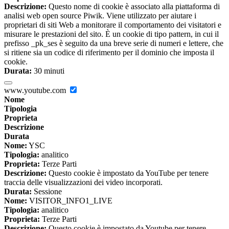
Descrizione:
Questo nome di cookie è associato alla piattaforma di
analisi web open source Piwik. Viene utilizzato per aiutare i
proprietari di siti Web a monitorare il comportamento dei visitatori e
misurare le prestazioni del sito. È un cookie di tipo pattern, in cui il
prefisso _pk_ses è seguito da una breve serie di numeri e lettere, che
si ritiene sia un codice di riferimento per il dominio che imposta il
cookie.
Durata:
30 minuti
www.youtube.com
Nome
Tipologia
Proprieta
Descrizione
Durata
Nome:
YSC
Tipologia:
analitico
Proprieta:
Terze Parti
Descrizione:
Questo cookie è impostato da YouTube per tenere
traccia delle visualizzazioni dei video incorporati.
Durata:
Sessione
Nome:
VISITOR_INFO1_LIVE
Tipologia:
analitico
Proprieta:
Terze Parti
Descrizione:
Questo cookie è impostato da Youtube per tenere