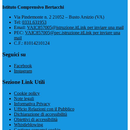
Istituto Comprensivo Bertacchi
Via Pindemonte n. 2 21052 – Busto Arsizio (VA)
Tel:
0331.631953
Email:
VAIC857005@istruzione.it
Link per inviare una mail
PEC:
VAIC857005@pec.istruzione.it
Link per inviare una
mail
C.F.: 81014210124
Seguici su
Facebook
Instagram
Sezione Link Utili
Cookie policy
Note legali
Informativa Privacy
Ufficio Relazioni con il Pubblico
Dichiarazione di accessibilità
Obiettivi di accessibilità
Whistleblowing
Gestione consensi cookie