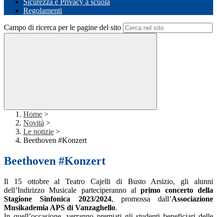
Sicurezza e Privacy a scuola
Regolamenti
Campo di ricerca per le pagine del sito
Home
>
Novità
>
Le notizie
>
Beethoven #Konzert
Beethoven #Konzert
Il 15 ottobre al Teatro Cajelli di Busto Arsizio, gli alunni
dell’Indirizzo Musicale parteciperanno al
primo concerto della
Stagione Sinfonica 2023/2024
, promossa dall’
Associazione
Musikademia APS di Vanzaghello
.
In quell’occasione, verranno premiati gli studenti beneficiari delle