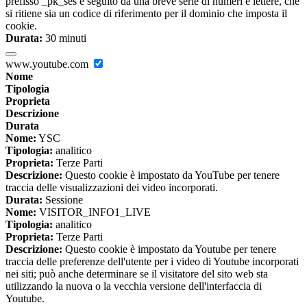
prefisso _pk_ses è seguito da una breve serie di numeri e lettere, che
si ritiene sia un codice di riferimento per il dominio che imposta il
cookie.
Durata:
30 minuti
www.youtube.com
Nome
Tipologia
Proprieta
Descrizione
Durata
Nome:
YSC
Tipologia:
analitico
Proprieta:
Terze Parti
Descrizione:
Questo cookie è impostato da YouTube per tenere
traccia delle visualizzazioni dei video incorporati.
Durata:
Sessione
Nome:
VISITOR_INFO1_LIVE
Tipologia:
analitico
Proprieta:
Terze Parti
Descrizione:
Questo cookie è impostato da Youtube per tenere
traccia delle preferenze dell'utente per i video di Youtube incorporati
nei siti; può anche determinare se il visitatore del sito web sta
utilizzando la nuova o la vecchia versione dell'interfaccia di
Youtube.