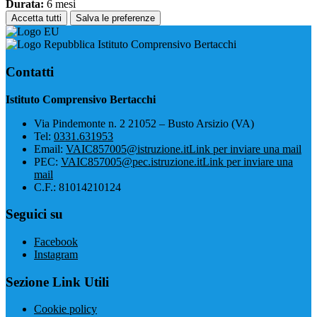
Durata:
6 mesi
Accetta tutti
Salva le preferenze
Istituto Comprensivo Bertacchi
Contatti
Istituto Comprensivo Bertacchi
Via Pindemonte n. 2 21052 – Busto Arsizio (VA)
Tel:
0331.631953
Email:
VAIC857005@istruzione.it
Link per inviare una mail
PEC:
VAIC857005@pec.istruzione.it
Link per inviare una
mail
C.F.: 81014210124
Seguici su
Facebook
Instagram
Sezione Link Utili
Cookie policy