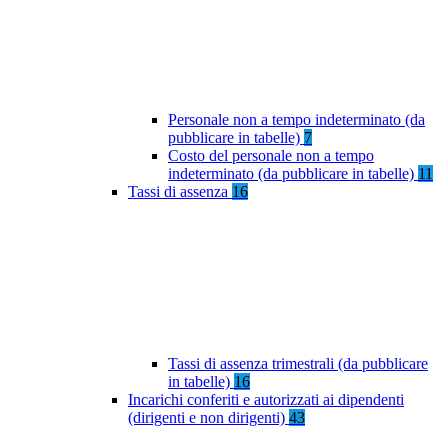
Personale non a tempo indeterminato (da
pubblicare in tabelle)
7
Costo del personale non a tempo
indeterminato (da pubblicare in tabelle)
11
Tassi di assenza
16
Tassi di assenza trimestrali (da pubblicare
in tabelle)
16
Incarichi conferiti e autorizzati ai dipendenti
(dirigenti e non dirigenti)
43