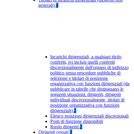
generali)
4
Incarichi dirigenziali, a qualsiasi titolo
conferiti, ivi inclusi quelli conferiti
discrezionalmente dall'organo di indirizzo
politico senza procedure pubbliche di
selezione e titolari di posizione
organizzativa con funzioni dirigenziali (da
pubblicare in tabelle che distinguano le
seguenti situazioni: dirigenti, dirigenti
individuati discrezionalmente, titolari di
posizione organizzativa con funzioni
dirigenziali)
2
Elenco posizioni dirigenziali discrezionali
Posti di funzione disponibili
Ruolo dirigenti
2
Dirigenti cessati
3