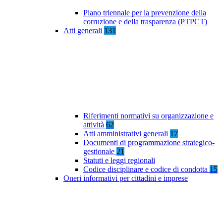
Piano triennale per la prevenzione della
corruzione e della trasparenza (PTPCT)
Atti generali
131
Riferimenti normativi su organizzazione e
attività
62
Atti amministrativi generali
17
Documenti di programmazione strategico-
gestionale
21
Statuti e leggi regionali
Codice disciplinare e codice di condotta
15
Oneri informativi per cittadini e imprese