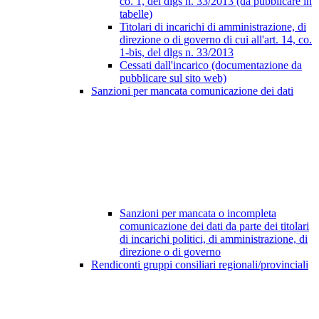
co. 1, del dlgs n. 33/2013 (da pubblicare in
tabelle)
Titolari di incarichi di amministrazione, di
direzione o di governo di cui all'art. 14, co.
1-bis, del dlgs n. 33/2013
Cessati dall'incarico (documentazione da
pubblicare sul sito web)
Sanzioni per mancata comunicazione dei dati
Sanzioni per mancata o incompleta
comunicazione dei dati da parte dei titolari
di incarichi politici, di amministrazione, di
direzione o di governo
Rendiconti gruppi consiliari regionali/provinciali