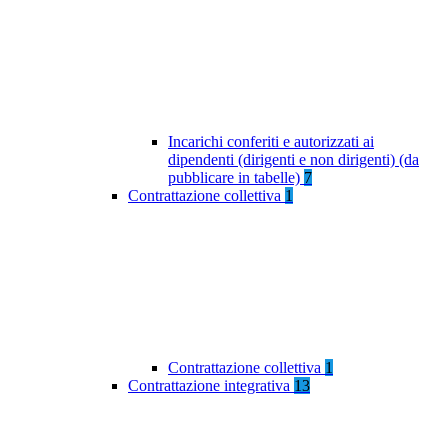
Incarichi conferiti e autorizzati ai
dipendenti (dirigenti e non dirigenti) (da
pubblicare in tabelle)
7
Contrattazione collettiva
1
Contrattazione collettiva
1
Contrattazione integrativa
13