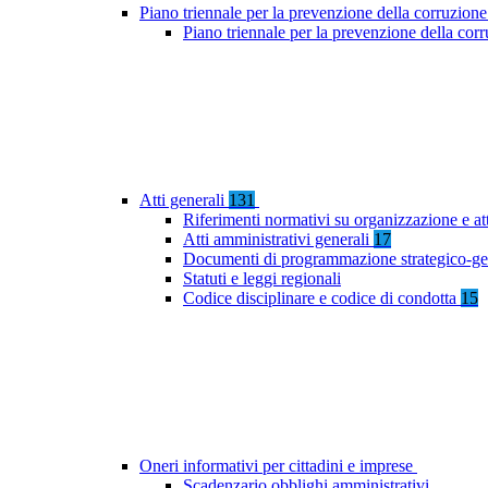
Piano triennale per la prevenzione della corruzione
Piano triennale per la prevenzione della cor
Atti generali
131
Riferimenti normativi su organizzazione e at
Atti amministrativi generali
17
Documenti di programmazione strategico-ge
Statuti e leggi regionali
Codice disciplinare e codice di condotta
15
Oneri informativi per cittadini e imprese
Scadenzario obblighi amministrativi