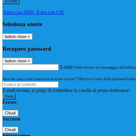
-
Entra con SPID
Entra con CIE
Seleziona utente
button close
×
Recupero password
button close
×
E-mail
Verrà inviato un messaggio all'indirizz
Non hai una e-mail associata al nome utente? Effettua il reset della password tram
E-mail inviata, si prega di controllare la casella di posta elettronica!
Errore
Chiudi
Successo
Chiudi
Informazione