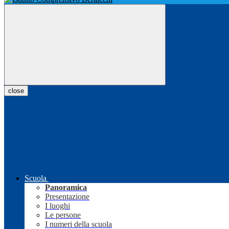
close
Scuola
Panoramica
Presentazione
I luoghi
Le persone
I numeri della scuola