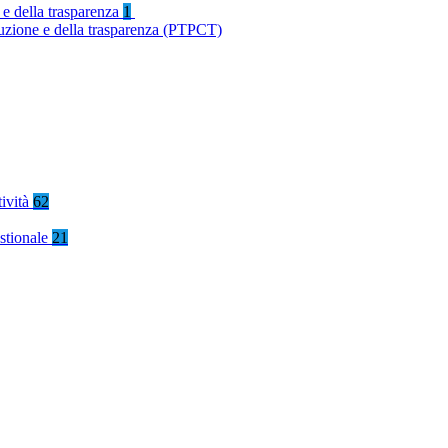
 e della trasparenza
1
ruzione e della trasparenza (PTPCT)
tività
62
stionale
21